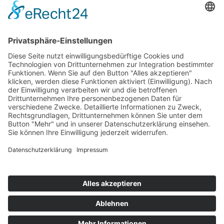
Hausärtzliche Praxis
Dr. Sonfalvi und Dr. Vardanyan
Morlaixplatz 27
52146 Würselen
Telefon
02405 2735
Email
praxis@hausarzt-in-würselen.de
nach oben
Impressum
Datenschutz
Cookie-Einstellungen