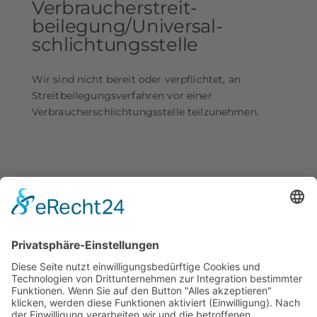
Verbraucher­streit­
beilegung/Universal­
schlichtungs­stelle
Wir sind nicht bereit oder verpflichtet, an
Streitbeilegungsverfahren vor einer
Verbraucherschlichtungsstelle teilzunehmen.
Hausärtzliche Praxis
Dr. Sonfalvi und Dr. Vardanyan
Morlaixplatz 27
52146 Würselen