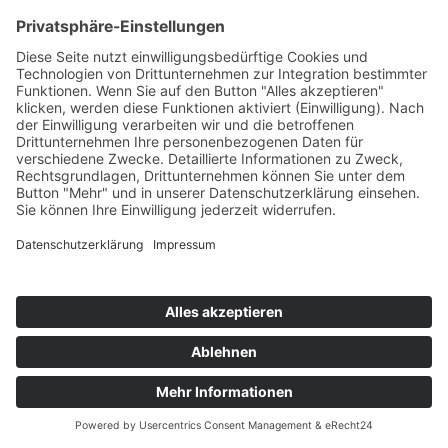
verwendetes Betriebssystem
Referrer URL
Hostname des zugreifenden Rechners
Uhrzeit der Serveranfrage
IP-Adresse
Eine Zusammenführung dieser Daten mit
anderen Datenquellen wird nicht vorgenommen.
Die Erfassung dieser Daten erfolgt auf Grundlage
von Art. 6 Abs. 1 lit. f DSGVO. Der
Websitebetreiber hat ein berechtigtes Interesse
an der technisch fehlerfreien Darstellung und der
Optimierung seiner Website – hierzu müssen die
Server-Log-Files erfasst werden.
Anfrage per E-Mail, Telefon oder
Telefax