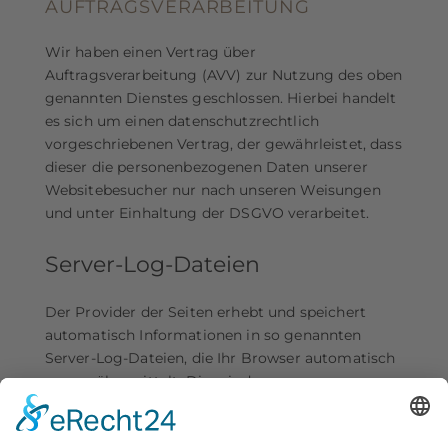
AUFTRAGSVERARBEITUNG
Wir haben einen Vertrag über
Auftragsverarbeitung (AVV) zur Nutzung des oben
genannten Dienstes geschlossen. Hierbei handelt
es sich um einen datenschutzrechtlich
vorgeschriebenen Vertrag, der gewährleistet, dass
dieser die personenbezogenen Daten unserer
Websitebesucher nur nach unseren Weisungen
und unter Einhaltung der DSGVO verarbeitet.
Server-Log-Dateien
Der Provider der Seiten erhebt und speichert
automatisch Informationen in so genannten
Server-Log-Dateien, die Ihr Browser automatisch
an uns übermittelt. Dies sind:
Browsertyp und Browserversion